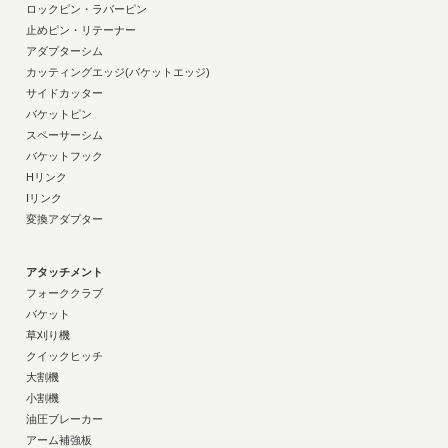
ロックピン・ラバーピン
止めピン・リテーナー
アダプターシム
カッティングエッジ(バケットエッジ)
サイドカッター
バケットピン
スペーサーシム
バケットフック
Hリンク
Iリンク
変換アダプター
アタッチメント
フォーククラブ
バケット
草刈り機
クイックヒッチ
大割機
小割機
油圧ブレーカー
アーム補強板