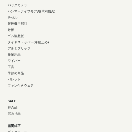
バックカメラ
ハンマーナイフモア刃(草刈機刃)
チゼル
破砕機用部品
敷板
ゴム製敷板
タイヤストッパー(車輪止め)
アルミブリッジ
作業用品
ワイパー
工具
季節の商品
パレット
ファン付きウェア
SALE
特売品
訳あり品
諸岡純正