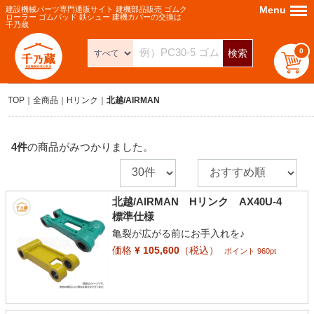
Menu
Menu
建設機械パーツ専門通販サイト 建機部品販売 ゴムク
ローラー ゴムパッド 鉄シュー 建機カバーの交換は
千乃蔵
0
検索
TOP
全商品
Hリンク
北越/AIRMAN
4
件
の商品がみつかりました。
北越/AIRMAN Hリンク AX40U-4
標準仕様
亀裂が広がる前にお手入れを♪
価格
¥ 105,600
（税込）
ポイント 960pt