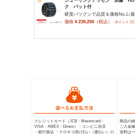
シューリンクアッセン 加藤 HD30
ク パット付
硬度バツグンで品質＆価格No.1♪
価格
¥ 239,250
（税込）
ポイント 217
クレジットカード（JCB・Mastercard・
商品の
VISA・AMEX・Diners）・コンビニ決済
ご入金確
・銀行振込 ・クロネコ掛け払い（後払い）の
送料は一律