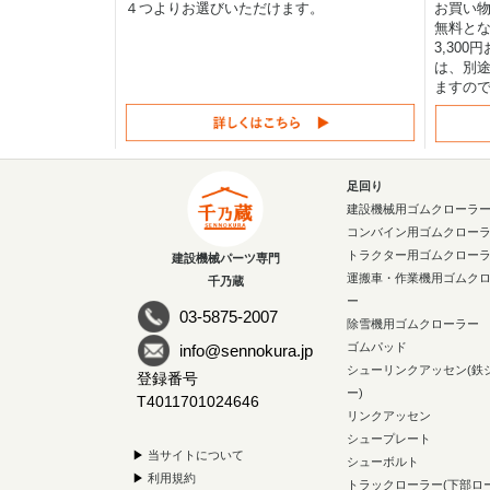
４つよりお選びいただけます。
お買い物
無料と
3,30
は、別途
ますの
足回り
建設機械用ゴムクローラ
コンバイン用ゴムクロー
トラクター用ゴムクロー
建設機械パーツ専門
運搬車・作業機用ゴムク
千乃蔵
ー
03-5875-2007
除雪機用ゴムクローラー
ゴムパッド
info@sennokura.jp
シューリンクアッセン(鉄
登録番号
ー)
T4011701024646
リンクアッセン
シュープレート
▶
当サイトについて
シューボルト
▶
利用規約
トラックローラー(下部ロ