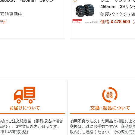
8USV 450mm 39リン
シューリンクアッ
450mm 39リ
最安値更新中
硬度バツグンで品
価格
¥ 478,500
5pt
納期はご注文確定後（銀行振込の場合
初期不良や注文した商品と相違によ
認後）、3営業日以内が目安です。
交換は、誠にお手数ですが、商品到着
1,430円(税込)
以内にご連絡ください。その際の商