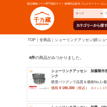
建設機械パーツ専門通販サイト 建機部品販売 ゴムクローラー ゴム
TOP
全商品
シューリンクアッセン(鉄シュ
4
件
の商品がみつかりました。
シューリンクアッセン 加藤製作所 H
ンク
硬度バツグンで品質＆価格No.1♪
価格
¥ 190,300
（税込）
ポイント 173