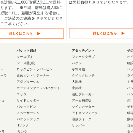
合計額が11,000円(税込)以上で送料
は弊社負担とさせていただきます。
なります。 ※沖縄、離島は購入時に
0円お預かりし、差額が発生する場合に
、ご決済のご連絡を させていただき
でご了承ください。
バケット部品
アタッチメント
そ
ー
ツース(爪)
フォーククラブ
オ
ラー
ツース盤(爪)
バケット
建
ラー
ロックピン・ラバーピン
草刈り機
バ
ローラ
止めピン・リテーナー
クイックヒッチ
ラ
アダプターシム
大割機
ミ
カッティングエッジ(バケット
小割機
バ
エッジ)
油圧ブレーカー
ハ
シュ
サイドカッター
アーム補強板
刃)
バケットピン
ツインカッター
チ
スペーサーシム
アドオンフォーク
破
バケットフック
溶接フォーク
敷
Hリンク
リッパー
ゴ
ーラ
Iリンク
タ