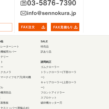
の他
SALE
ペレーターシート
特売品
設機械用カバー
訳あり品
ッテリー
イト
諸岡純正
ラー
ゴムクローラー
ックカメラ
トラックローラー(下部ローラ
ンマーナイフモア刃(草刈機
ー)
キャリアローラー(上部ローラ
ゼル
ー)
砕機用部品
フロントアイドラー
板
スプロケット
ム製敷板
破砕機カッター刃
イヤストッパー(車輪止め)