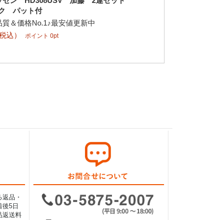
セン HD308USV 加藤 2連セット
ンク パット付
質＆価格No.1♪最安値更新中
（税込）
ポイント 0pt
る返品・
後5日
品返送料