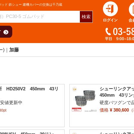
パッド 鉄シュー 建機カバーの交換は千乃蔵
検索
ー)
加藤
D250V2 450mm 43リ
シューリンクアッ
450mm 43リン
最安値更新中
硬度バツグンで品
価格
¥ 380,600
0pt