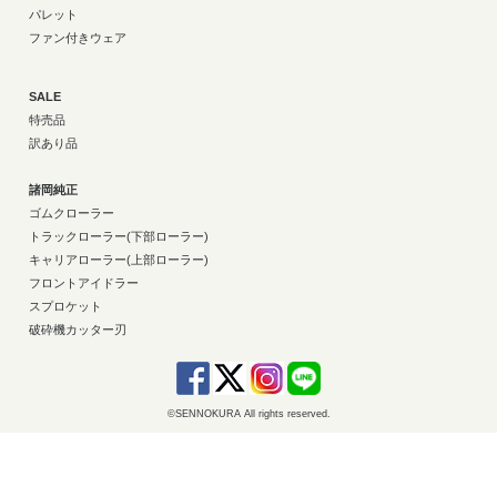
パレット
ファン付きウェア
SALE
特売品
訳あり品
諸岡純正
ゴムクローラー
トラックローラー(下部ローラー)
キャリアローラー(上部ローラー)
フロントアイドラー
スプロケット
破砕機カッター刃
©SENNOKURA All rights reserved.