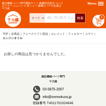
Menu
Menu
建設機械パーツ専門通販サイト 建機部品販売 ゴムク
ローラー ゴムパッド 鉄シュー 建機カバーの交換は
千乃蔵
0
検索
TOP
全商品
フォークリフト部品
エレメント・フィルター
コマツ
エンジンオイル
お探しの商品は見つかりませんでした。
建設機械パーツ専門
千乃蔵
03-5875-2007
info@sennokura.jp
登録番号 T4011701024646