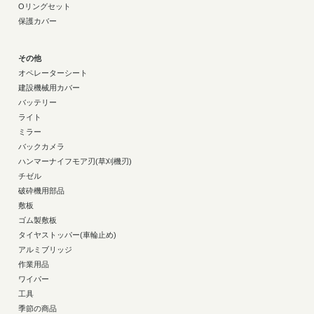
Oリングセット
保護カバー
その他
オペレーターシート
建設機械用カバー
バッテリー
ライト
ミラー
バックカメラ
ハンマーナイフモア刃(草刈機刃)
チゼル
破砕機用部品
敷板
ゴム製敷板
タイヤストッパー(車輪止め)
アルミブリッジ
作業用品
ワイパー
工具
季節の商品