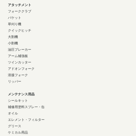
アタッチメント
フォーククラブ
バケット
草刈り機
クイックヒッチ
大割機
小割機
油圧ブレーカー
アーム補強板
ツインカッター
アドオンフォーク
溶接フォーク
リッパー
メンテナンス用品
シールキット
補修用塗料スプレー・缶
オイル
エレメント・フィルター
グリース
ケミカル用品