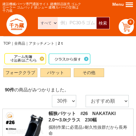
Menu
Menu
建設機械パーツ専門通販サイト 建機部品販売 ゴムク
ローラー ゴムパッド 鉄シュー 建機カバーの交換は
千乃蔵
0
検索
TOP
全商品
アタッチメント
2ｔ
フォーククラブ
バケット
その他
90
件
の商品がみつかりました。
幅狭バケット #26 NAKATAKI
2.0〜3.0tクラス 230幅
掘削作業に必需品♪耐久性抜群だから長寿
命