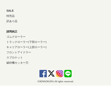
SALE
特売品
訳あり品
諸岡純正
ゴムクローラー
トラックローラー(下部ローラー)
キャリアローラー(上部ローラー)
フロントアイドラー
スプロケット
破砕機カッター刃
©SENNOKURA All rights reserved.