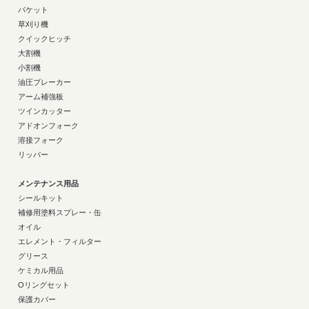
バケット
草刈り機
クイックヒッチ
大割機
小割機
油圧ブレーカー
アーム補強板
ツインカッター
アドオンフォーク
溶接フォーク
リッパー
メンテナンス用品
シールキット
補修用塗料スプレー・缶
オイル
エレメント・フィルター
グリース
ケミカル用品
Oリングセット
保護カバー