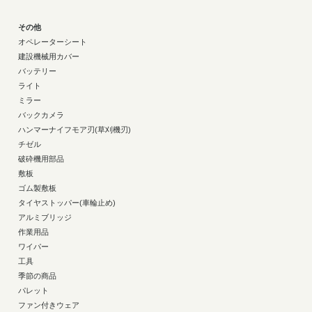
その他
オペレーターシート
建設機械用カバー
バッテリー
ライト
ミラー
バックカメラ
ハンマーナイフモア刃(草刈機刃)
チゼル
破砕機用部品
敷板
ゴム製敷板
タイヤストッパー(車輪止め)
アルミブリッジ
作業用品
ワイパー
工具
季節の商品
パレット
ファン付きウェア