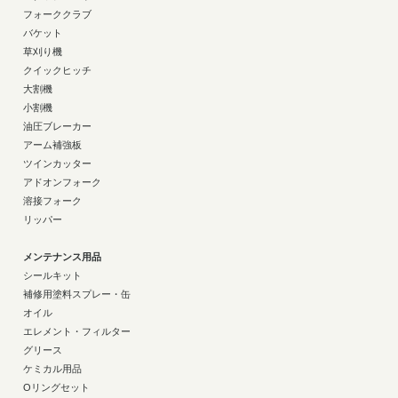
フォーククラブ
バケット
草刈り機
クイックヒッチ
大割機
小割機
油圧ブレーカー
アーム補強板
ツインカッター
アドオンフォーク
溶接フォーク
リッパー
メンテナンス用品
シールキット
補修用塗料スプレー・缶
オイル
エレメント・フィルター
グリース
ケミカル用品
Oリングセット