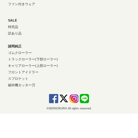
ファン付きウェア
SALE
特売品
訳あり品
諸岡純正
ゴムクローラー
トラックローラー(下部ローラー)
キャリアローラー(上部ローラー)
フロントアイドラー
スプロケット
破砕機カッター刃
©SENNOKURA All rights reserved.