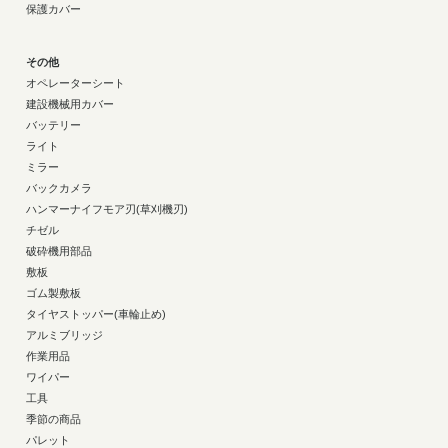
保護カバー
その他
オペレーターシート
建設機械用カバー
バッテリー
ライト
ミラー
バックカメラ
ハンマーナイフモア刃(草刈機刃)
チゼル
破砕機用部品
敷板
ゴム製敷板
タイヤストッパー(車輪止め)
アルミブリッジ
作業用品
ワイパー
工具
季節の商品
パレット