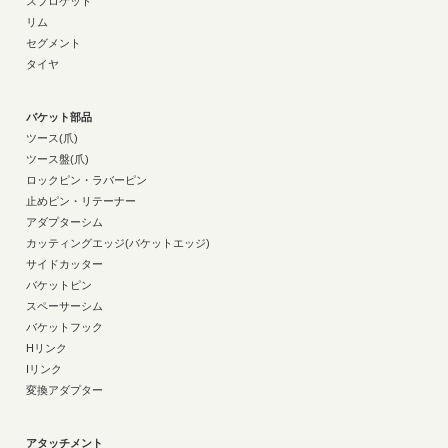
スプロケット
リム
セグメント
タイヤ
バケット部品
ツース(爪)
ツース盤(爪)
ロックピン・ラバーピン
止めピン・リテーナー
アダプターシム
カッティングエッジ(バケットエッジ)
サイドカッター
バケットピン
スペーサーシム
バケットフック
Hリンク
Iリンク
変換アダプター
アタッチメント