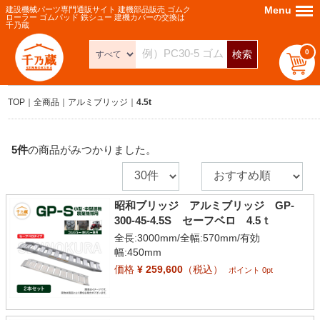
Menu
Menu
建設機械パーツ専門通販サイト 建機部品販売 ゴムク
ローラー ゴムパッド 鉄シュー 建機カバーの交換は
千乃蔵
0
検索
TOP
全商品
アルミブリッジ
4.5t
5
件
の商品がみつかりました。
昭和ブリッジ アルミブリッジ GP-
300-45-4.5S セーフベロ 4.5ｔ
全長:3000mm/全幅:570mm/有効
幅:450mm
価格
¥ 259,600
（税込）
ポイント 0pt