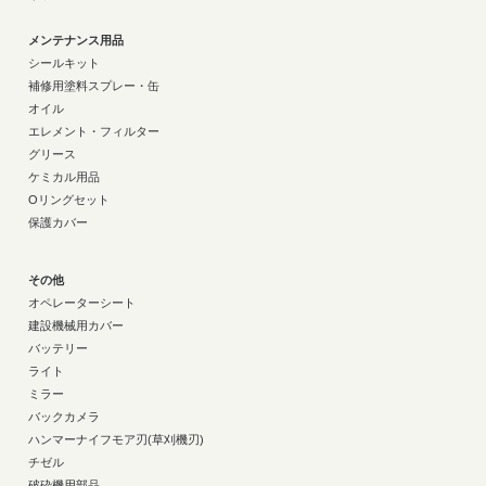
メンテナンス用品
シールキット
補修用塗料スプレー・缶
オイル
エレメント・フィルター
グリース
ケミカル用品
Oリングセット
保護カバー
その他
オペレーターシート
建設機械用カバー
バッテリー
ライト
ミラー
バックカメラ
ハンマーナイフモア刃(草刈機刃)
チゼル
破砕機用部品