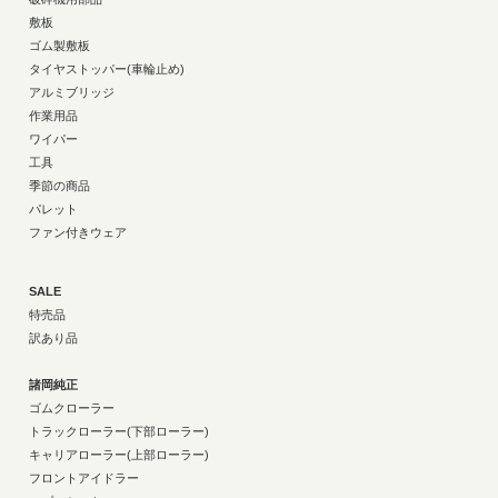
敷板
ゴム製敷板
タイヤストッパー(車輪止め)
アルミブリッジ
作業用品
ワイパー
工具
季節の商品
パレット
ファン付きウェア
SALE
特売品
訳あり品
諸岡純正
ゴムクローラー
トラックローラー(下部ローラー)
キャリアローラー(上部ローラー)
フロントアイドラー