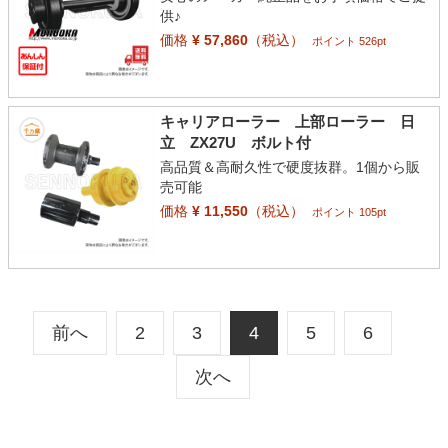
供♪
価格
¥ 57,860
（税込）
ポイント 526pt
キャリアローラー 上部ローラー 日
立 ZX27U ボルト付
高品質＆高耐久性で硬度抜群。1個から販
売可能
価格
¥ 11,550
（税込）
ポイント 105pt
前へ
2
3
4
5
6
次へ