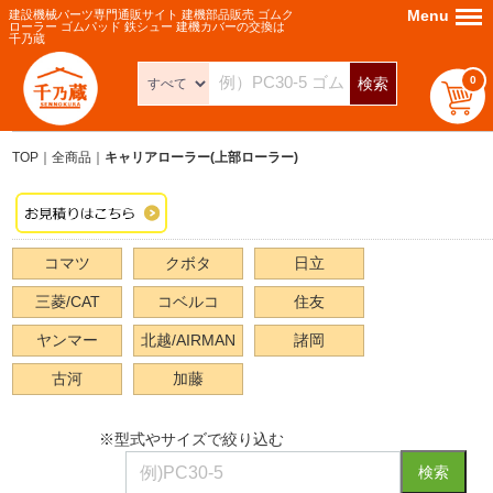
Menu
Menu
建設機械パーツ専門通販サイト 建機部品販売 ゴムク
ローラー ゴムパッド 鉄シュー 建機カバーの交換は
千乃蔵
0
検索
TOP
全商品
キャリアローラー(上部ローラー)
コマツ
クボタ
日立
三菱/CAT
コベルコ
住友
ヤンマー
北越/AIRMAN
諸岡
古河
加藤
※型式やサイズで絞り込む
検索