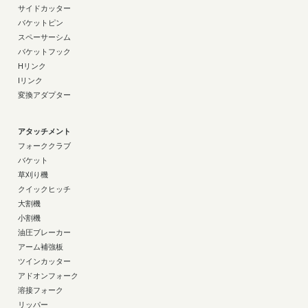
サイドカッター
バケットピン
スペーサーシム
バケットフック
Hリンク
Iリンク
変換アダプター
アタッチメント
フォーククラブ
バケット
草刈り機
クイックヒッチ
大割機
小割機
油圧ブレーカー
アーム補強板
ツインカッター
アドオンフォーク
溶接フォーク
リッパー