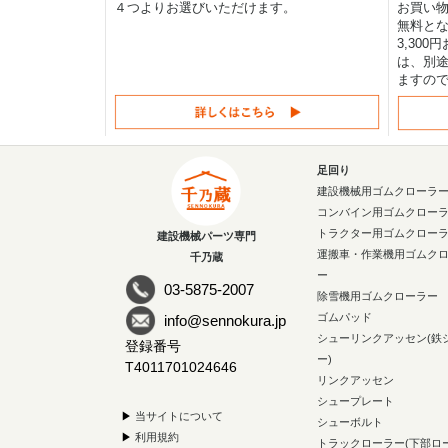
４つよりお選びいただけます。
お買い物
無料と
3,30
は、別途
ますの
足回り
建設機械用ゴムクローラ
コンバイン用ゴムクロー
トラクター用ゴムクロー
建設機械パーツ専門
運搬車・作業機用ゴムク
千乃蔵
ー
03-5875-2007
除雪機用ゴムクローラー
ゴムパッド
info@sennokura.jp
シューリンクアッセン(鉄
登録番号
ー)
T4011701024646
リンクアッセン
シュープレート
▶
当サイトについて
シューボルト
▶
利用規約
トラックローラー(下部ロ