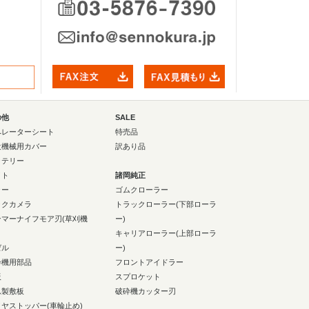
の他
SALE
ペレーターシート
特売品
設機械用カバー
訳あり品
ッテリー
イト
諸岡純正
ラー
ゴムクローラー
ックカメラ
トラックローラー(下部ローラ
ンマーナイフモア刃(草刈機
ー)
キャリアローラー(上部ローラ
ゼル
ー)
砕機用部品
フロントアイドラー
板
スプロケット
ム製敷板
破砕機カッター刃
イヤストッパー(車輪止め)