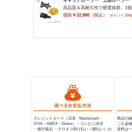
キャリアローラー 上部ローラー 加
高品質＆高耐久性で硬度抜群。1
価格
¥ 22,880
（税込）
ポイント 208p
クレジットカード（JCB・Mastercard・
商品の
VISA・AMEX・Diners）・コンビニ決済
ご入金確
・銀行振込 ・クロネコ掛け払い（後払い）の
送料は一律