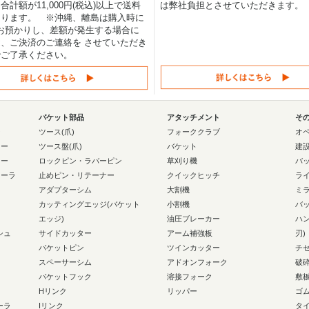
合計額が11,000円(税込)以上で送料
は弊社負担とさせていただきます。
なります。 ※沖縄、離島は購入時に
0円お預かりし、差額が発生する場合に
、ご決済のご連絡を させていただき
でご了承ください。
バケット部品
アタッチメント
そ
ー
ツース(爪)
フォーククラブ
オ
ラー
ツース盤(爪)
バケット
建
ラー
ロックピン・ラバーピン
草刈り機
バ
ローラ
止めピン・リテーナー
クイックヒッチ
ラ
アダプターシム
大割機
ミ
カッティングエッジ(バケット
小割機
バ
エッジ)
油圧ブレーカー
ハ
シュ
サイドカッター
アーム補強板
刃)
バケットピン
ツインカッター
チ
スペーサーシム
アドオンフォーク
破
バケットフック
溶接フォーク
敷
Hリンク
リッパー
ゴ
ーラ
Iリンク
タ