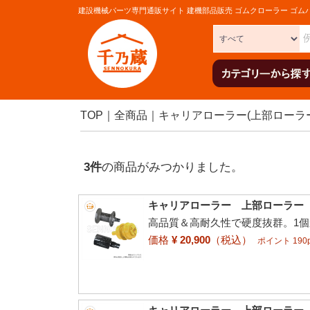
建設機械パーツ専門通販サイト 建機部品販売 ゴムクローラー ゴム
TOP
全商品
キャリアローラー(上部ローラ
3
件
の商品がみつかりました。
キャリアローラー 上部ローラー 
高品質＆高耐久性で硬度抜群。1
価格
¥ 20,900
（税込）
ポイント 190p