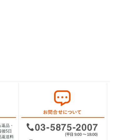
る返品・
後5日
品返送料