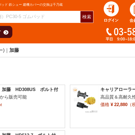
パッド 鉄シュー 建機カバーの交換は千乃蔵
検索
ー)
加藤
加藤 HD308US ボルト付
キャリアローラー
個から販売可能
高品質＆高耐久
価格
¥ 22,880
（
t