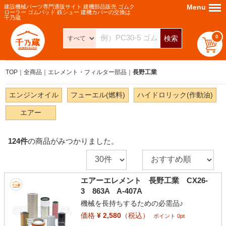
Menu
Menu
建設機械パーツ専門通販サイト 建機部品販売 ゴムク
ローラー ゴムパッド 鉄シュー 建機カバーの交換は
千乃蔵
0
検索
TOP
全商品
エレメント・フィルター部品
長野工業
エンジンオイル
フューエル(燃料)
ハイドロリック(作動油)
エアー
124
件
の商品がみつかりました。
エアーエレメント 長野工業 CX26-
3 863A A-407A
機械を長持ちするための必需品♪
価格
¥ 2,580
（税込）
ポイント 0pt