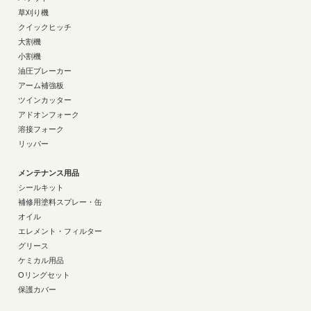
草刈り機
クイックヒッチ
大割機
小割機
油圧ブレーカー
アーム補強板
ツインカッター
アドオンフォーク
溶接フォーク
リッパー
メンテナンス用品
シールキット
補修用塗料スプレー・缶
オイル
エレメント・フィルター
グリース
ケミカル用品
Oリングセット
保護カバー