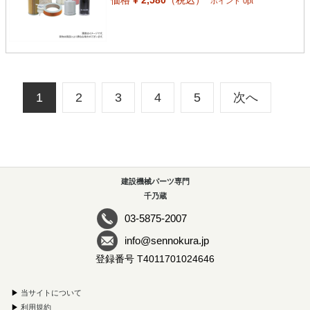
ポイント 0pt
1
2
3
4
5
次へ
建設機械パーツ専門
千乃蔵
03-5875-2007
info@sennokura.jp
登録番号 T4011701024646
▶
当サイトについて
▶
利用規約