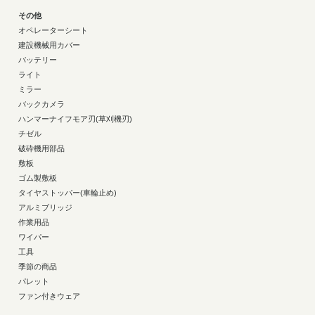
その他
オペレーターシート
建設機械用カバー
バッテリー
ライト
ミラー
バックカメラ
ハンマーナイフモア刃(草刈機刃)
チゼル
破砕機用部品
敷板
ゴム製敷板
タイヤストッパー(車輪止め)
アルミブリッジ
作業用品
ワイパー
工具
季節の商品
パレット
ファン付きウェア