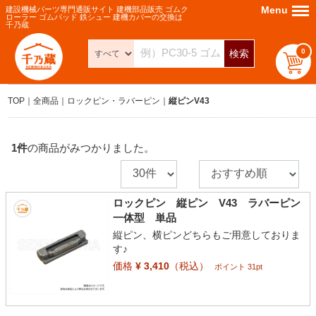
Menu
Menu
建設機械パーツ専門通販サイト 建機部品販売 ゴムク
ローラー ゴムパッド 鉄シュー 建機カバーの交換は
千乃蔵
0
検索
TOP
全商品
ロックピン・ラバーピン
縦ピンV43
1
件
の商品がみつかりました。
ロックピン 縦ピン V43 ラバーピン
一体型 単品
縦ピン、横ピンどちらもご用意しておりま
す♪
価格
¥ 3,410
（税込）
ポイント 31pt