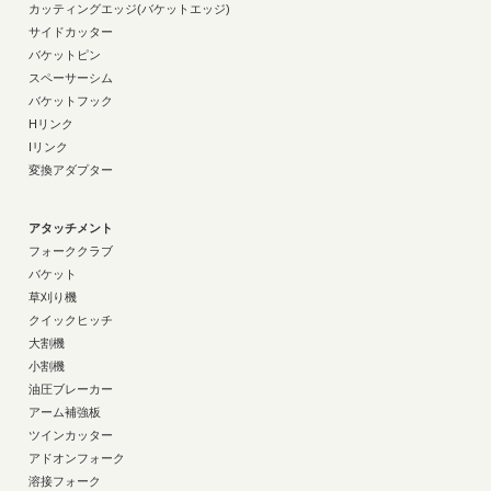
カッティングエッジ(バケットエッジ)
サイドカッター
バケットピン
スペーサーシム
バケットフック
Hリンク
Iリンク
変換アダプター
アタッチメント
フォーククラブ
バケット
草刈り機
クイックヒッチ
大割機
小割機
油圧ブレーカー
アーム補強板
ツインカッター
アドオンフォーク
溶接フォーク