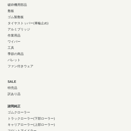
破砕機用部品
敷板
ゴム製敷板
タイヤストッパー(車輪止め)
アルミブリッジ
作業用品
ワイパー
工具
季節の商品
パレット
ファン付きウェア
SALE
特売品
訳あり品
諸岡純正
ゴムクローラー
トラックローラー(下部ローラー)
キャリアローラー(上部ローラー)
フロントアイドラー