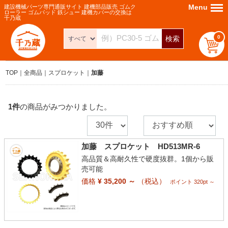
Menu
Menu
建設機械パーツ専門通販サイト 建機部品販売 ゴムク
ローラー ゴムパッド 鉄シュー 建機カバーの交換は
千乃蔵
0
検索
TOP
全商品
スプロケット
加藤
1
件
の商品がみつかりました。
加藤 スプロケット HD513MR-6
高品質＆高耐久性で硬度抜群。1個から販
売可能
価格
¥ 35,200 ～
（税込）
ポイント 320pt ～