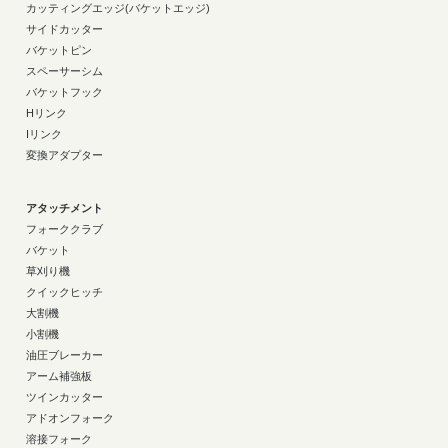
カッティングエッジ(バケットエッジ)
サイドカッター
バケットピン
スペーサーシム
バケットフック
Hリンク
Iリンク
変換アダプター
アタッチメント
フォーククラブ
バケット
草刈り機
クイックヒッチ
大割機
小割機
油圧ブレーカー
アーム補強板
ツインカッター
アドオンフォーク
溶接フォーク