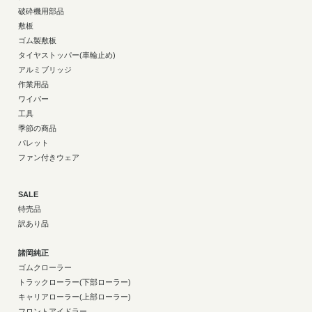
破砕機用部品
敷板
ゴム製敷板
タイヤストッパー(車輪止め)
アルミブリッジ
作業用品
ワイパー
工具
季節の商品
パレット
ファン付きウェア
SALE
特売品
訳あり品
諸岡純正
ゴムクローラー
トラックローラー(下部ローラー)
キャリアローラー(上部ローラー)
フロントアイドラー