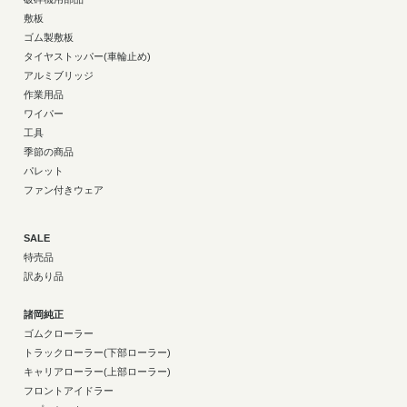
敷板
ゴム製敷板
タイヤストッパー(車輪止め)
アルミブリッジ
作業用品
ワイパー
工具
季節の商品
パレット
ファン付きウェア
SALE
特売品
訳あり品
諸岡純正
ゴムクローラー
トラックローラー(下部ローラー)
キャリアローラー(上部ローラー)
フロントアイドラー