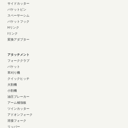
サイドカッター
バケットピン
スペーサーシム
バケットフック
Hリンク
Iリンク
変換アダプター
アタッチメント
フォーククラブ
バケット
草刈り機
クイックヒッチ
大割機
小割機
油圧ブレーカー
アーム補強板
ツインカッター
アドオンフォーク
溶接フォーク
リッパー