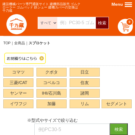
Menu
Menu
建設機械パーツ専門通販サイト 建機部品販売 ゴムク
ローラー ゴムパッド 鉄シュー 建機カバーの交換は
千乃蔵
0
検索
TOP
全商品
スプロケット
コマツ
クボタ
日立
三菱/CAT
コベルコ
住友
ヤンマー
IHI/石川島
諸岡
イワフジ
加藤
リム
セグメント
※型式やサイズで絞り込む
検索