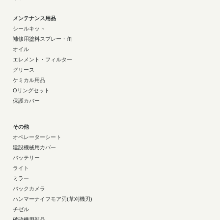
メンテナンス用品
シールキット
補修用塗料スプレー・缶
オイル
エレメント・フィルター
グリース
ケミカル用品
Oリングセット
保護カバー
その他
オペレーターシート
建設機械用カバー
バッテリー
ライト
ミラー
バックカメラ
ハンマーナイフモア刃(草刈機刃)
チゼル
破砕機用部品