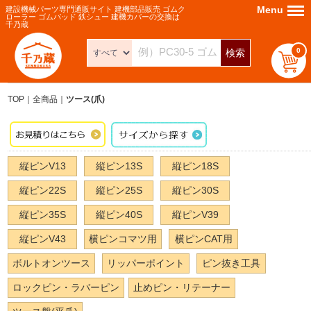
Menu
Menu
建設機械パーツ専門通販サイト 建機部品販売 ゴムク
ローラー ゴムパッド 鉄シュー 建機カバーの交換は
千乃蔵
0
検索
TOP
全商品
ツース(爪)
縦ピンV13
縦ピン13S
縦ピン18S
縦ピン22S
縦ピン25S
縦ピン30S
縦ピン35S
縦ピン40S
縦ピンV39
縦ピンV43
横ピンコマツ用
横ピンCAT用
ボルトオンツース
リッパーポイント
ピン抜き工具
ロックピン・ラバーピン
止めピン・リテーナー