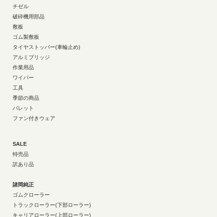
チゼル
破砕機用部品
敷板
ゴム製敷板
タイヤストッパー(車輪止め)
アルミブリッジ
作業用品
ワイパー
工具
季節の商品
パレット
ファン付きウェア
SALE
特売品
訳あり品
諸岡純正
ゴムクローラー
トラックローラー(下部ローラー)
キャリアローラー(上部ローラー)