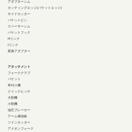
アダプターシム
カッティングエッジ(バケットエッジ)
サイドカッター
バケットピン
スペーサーシム
バケットフック
Hリンク
Iリンク
変換アダプター
アタッチメント
フォーククラブ
バケット
草刈り機
クイックヒッチ
大割機
小割機
油圧ブレーカー
アーム補強板
ツインカッター
アドオンフォーク