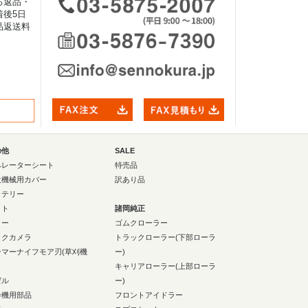
る返品・
後5日
品返送料
の他
SALE
ペレーターシート
特売品
設機械用カバー
訳あり品
ッテリー
イト
諸岡純正
ラー
ゴムクローラー
ックカメラ
トラックローラー(下部ローラ
ンマーナイフモア刃(草刈機
ー)
キャリアローラー(上部ローラ
ゼル
ー)
砕機用部品
フロントアイドラー