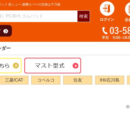
パッド 鉄シュー 建機カバーの交換は千乃蔵
検索
ンダー
三菱/CAT
コベルコ
住友
IHI/石川島
※