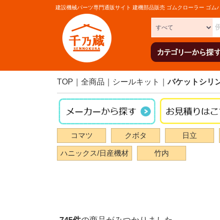
建設機械パーツ専門通販サイト 建機部品販売 ゴムクローラー ゴム
TOP
全商品
シールキット
バケットシリ
コマツ
クボタ
日立
ハニックス/日産機材
竹内
745
件
の商品がみつかりました。