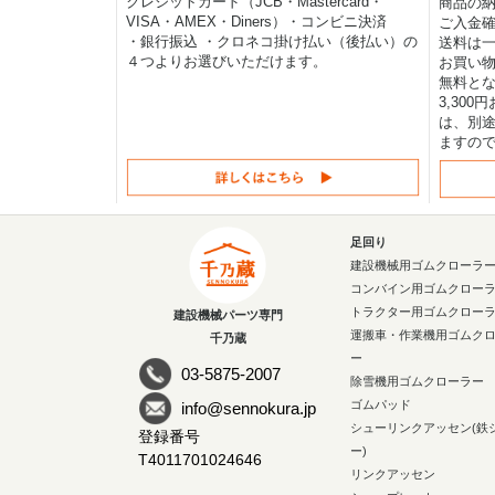
クレジットカード（JCB・Mastercard・
商品の
VISA・AMEX・Diners）・コンビニ決済
ご入金確
・銀行振込 ・クロネコ掛け払い（後払い）の
送料は一律
４つよりお選びいただけます。
お買い物
無料と
3,30
は、別途
ますの
足回り
建設機械用ゴムクローラ
コンバイン用ゴムクロー
トラクター用ゴムクロー
建設機械パーツ専門
運搬車・作業機用ゴムク
千乃蔵
ー
03-5875-2007
除雪機用ゴムクローラー
ゴムパッド
info@sennokura.jp
シューリンクアッセン(鉄
登録番号
ー)
T4011701024646
リンクアッセン