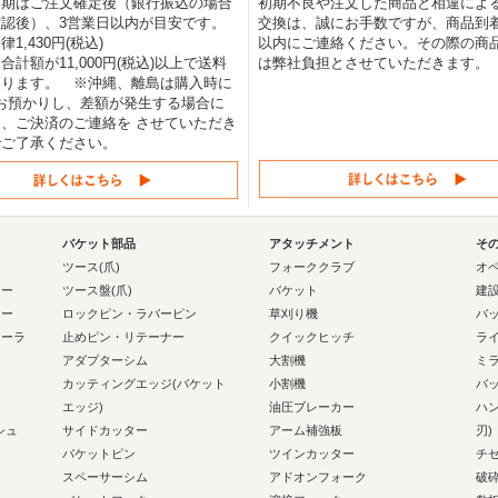
納期はご注文確定後（銀行振込の場合
初期不良や注文した商品と相違によ
認後）、3営業日以内が目安です。
交換は、誠にお手数ですが、商品到着
1,430円(税込)
以内にご連絡ください。その際の商
合計額が11,000円(税込)以上で送料
は弊社負担とさせていただきます。
なります。 ※沖縄、離島は購入時に
0円お預かりし、差額が発生する場合に
、ご決済のご連絡を させていただき
でご了承ください。
バケット部品
アタッチメント
そ
ー
ツース(爪)
フォーククラブ
オ
ラー
ツース盤(爪)
バケット
建
ラー
ロックピン・ラバーピン
草刈り機
バ
ローラ
止めピン・リテーナー
クイックヒッチ
ラ
アダプターシム
大割機
ミ
カッティングエッジ(バケット
小割機
バ
エッジ)
油圧ブレーカー
ハ
シュ
サイドカッター
アーム補強板
刃)
バケットピン
ツインカッター
チ
スペーサーシム
アドオンフォーク
破