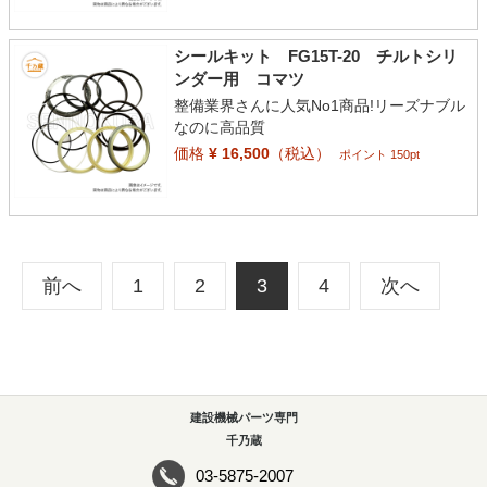
シールキット FG15T-20 チルトシリ
ンダー用 コマツ
整備業界さんに人気No1商品!リーズナブル
なのに高品質
価格
¥ 16,500
（税込）
ポイント 150pt
前へ
1
2
3
4
次へ
建設機械パーツ専門
千乃蔵
03-5875-2007