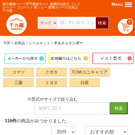
Menu
Menu
建設機械パーツ専門通販サイト 建機部品販売 ゴムク
ローラー ゴムパッド 鉄シュー 建機カバーの交換は
千乃蔵
0
検索
TOP
全商品
シールキット
チルトシリンダー
コマツ
クボタ
TCM/ユニキャリア
三菱
トヨタ
日産
※型式やサイズで絞り込む
検索
116
件
の商品がみつかりました。