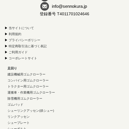
info@sennokura.jp
登録番号 T4011701024646
▶
当サイトについて
▶
利用規約
▶
プライバシーポリシー
▶
特定商取引法に基づく表記
▶
ご利用ガイド
▶
コーポレートサイト
足回り
建設機械用ゴムクローラー
コンバイン用ゴムクローラー
トラクター用ゴムクローラー
運搬車・作業機用ゴムクローラー
除雪機用ゴムクローラー
ゴムパッド
シューリンクアッセン(鉄シュー)
リンクアッセン
シュープレート
シューボルト