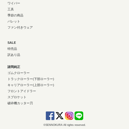
ワイパー
工具
季節の商品
パレット
ファン付きウェア
SALE
特売品
訳あり品
諸岡純正
ゴムクローラー
トラックローラー(下部ローラー)
キャリアローラー(上部ローラー)
フロントアイドラー
スプロケット
破砕機カッター刃
©SENNOKURA All rights reserved.