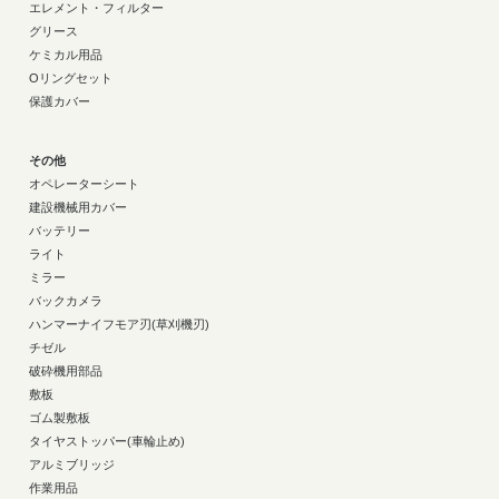
エレメント・フィルター
グリース
ケミカル用品
Oリングセット
保護カバー
その他
オペレーターシート
建設機械用カバー
バッテリー
ライト
ミラー
バックカメラ
ハンマーナイフモア刃(草刈機刃)
チゼル
破砕機用部品
敷板
ゴム製敷板
タイヤストッパー(車輪止め)
アルミブリッジ
作業用品