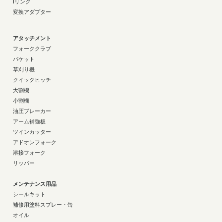
Iリンク
変換アダプター
アタッチメント
フォーククラブ
バケット
草刈り機
クイックヒッチ
大割機
小割機
油圧ブレーカー
アーム補強板
ツインカッター
アドオンフォーク
溶接フォーク
リッパー
メンテナンス用品
シールキット
補修用塗料スプレー・缶
オイル