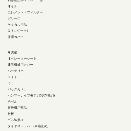
オイル
エレメント・フィルター
グリース
ケミカル用品
Oリングセット
保護カバー
その他
オペレーターシート
建設機械用カバー
バッテリー
ライト
ミラー
バックカメラ
ハンマーナイフモア刃(草刈機刃)
チゼル
破砕機用部品
敷板
ゴム製敷板
タイヤストッパー(車輪止め)