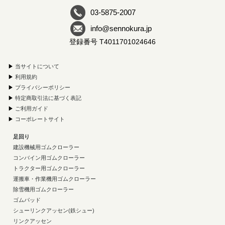
03-5875-2007
info@sennokura.jp
登録番号 T4011701024646
▶
当サイトについて
▶
利用規約
▶
プライバシーポリシー
▶
特定商取引法に基づく表記
▶
ご利用ガイド
▶
コーポレートサイト
足回り
建設機械用ゴムクローラー
コンバイン用ゴムクローラー
トラクター用ゴムクローラー
運搬車・作業機用ゴムクローラー
除雪機用ゴムクローラー
ゴムパッド
シューリンクアッセン(鉄シュー)
リンクアッセン