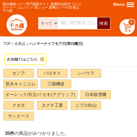
Menu
Menu
建設機械パーツ専門通販サイト 建機部品販売 ゴムク
ローラー ゴムパッド 鉄シュー 建機カバーの交換は
千乃蔵
0
検索
TOP
全商品
ハンマーナイフモア刃(草刈機刃)
ゼノア
バロネス
シバウラ
筑水キャニコム
三陽機器
オーレック/共立/イセキ(アグリップ)
日本除雪機
クボタ
タグチ工業
ニプロ松山
サンエース
35
件
の商品がみつかりました。