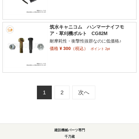
筑水キャニコム ハンマーナイフモ
ア・草刈機ボルト CG82M
耐摩耗性・衝撃性抜群なのに低価格♪
価格
¥ 300
（税込）
ポイント 2pt
1
2
次へ
建設機械パーツ専門
千乃蔵