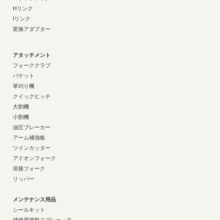
Hリンク
Iリンク
変換アダプター
アタッチメント
フォーククラブ
バケット
草刈り機
クイックヒッチ
大割機
小割機
油圧ブレーカー
アーム補強板
ツインカッター
アドオンフォーク
溶接フォーク
リッパー
メンテナンス用品
シールキット
補修用塗料スプレー・缶