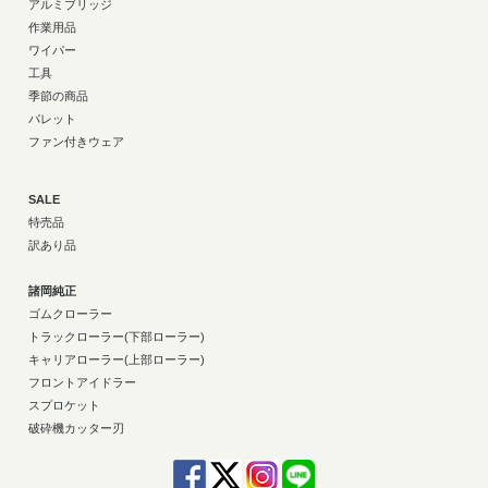
アルミブリッジ
作業用品
ワイパー
工具
季節の商品
パレット
ファン付きウェア
SALE
特売品
訳あり品
諸岡純正
ゴムクローラー
トラックローラー(下部ローラー)
キャリアローラー(上部ローラー)
フロントアイドラー
スプロケット
破砕機カッター刃