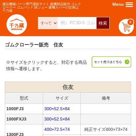
Menu
Menu
建設機械パーツ専門通販サイト 建機部品販売 ゴムク
ローラー ゴムパッド 鉄シュー 建機カバーの交換は
千乃蔵
0
検索
ゴムクローラー販売 住友
※サイズをクリックすると、対応する商品
情報へ遷移します。
住友
型式
サイズ
備考
1000FJ3
300×52.5×84
1000FXJ3
300×52.5×84
400×72.5×74
純正サイズ400×73×74
1300FJ3