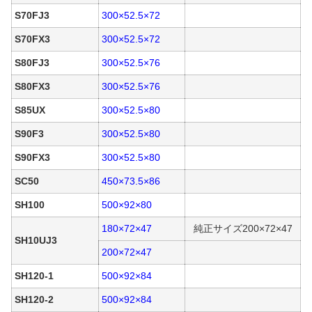
S70FJ3
300×52.5×72
S70FX3
300×52.5×72
S80FJ3
300×52.5×76
S80FX3
300×52.5×76
S85UX
300×52.5×80
S90F3
300×52.5×80
S90FX3
300×52.5×80
SC50
450×73.5×86
SH100
500×92×80
180×72×47
純正サイズ200×72×47
SH10UJ3
200×72×47
SH120-1
500×92×84
SH120-2
500×92×84