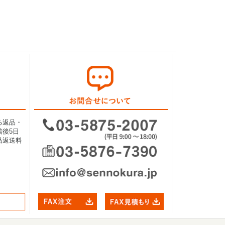
る返品・
後5日
品返送料