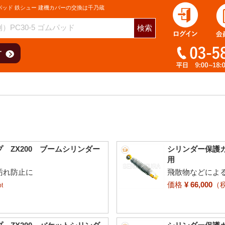
パッド 鉄シュー 建機カバーの交換は千乃蔵
検索
 ZX200 ブームシリンダー
シリンダー保護カ
用
汚れ防止に
飛散物などによ
価格
¥ 66,000
（
t