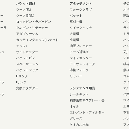
バケット部品
アタッチメント
そ
ー
ツース(爪)
フォーククラブ
オ
ラー
ツース盤(爪)
バケット
建
ラー
ロックピン・ラバーピン
草刈り機
バ
ローラ
止めピン・リテーナー
クイックヒッチ
ラ
アダプターシム
大割機
ミ
カッティングエッジ(バケット
小割機
バ
エッジ)
油圧ブレーカー
ハ
シュ
サイドカッター
アーム補強板
刃)
バケットピン
ツインカッター
チ
スペーサーシム
アドオンフォーク
破
バケットフック
溶接フォーク
敷
Hリンク
リッパー
ゴ
ーラ
Iリンク
タ
変換アダプター
メンテナンス用品
ア
ーラ
シールキット
作
補修用塗料スプレー・缶
ワ
オイル
工
エレメント・フィルター
季
グリース
パ
ケミカル用品
フ