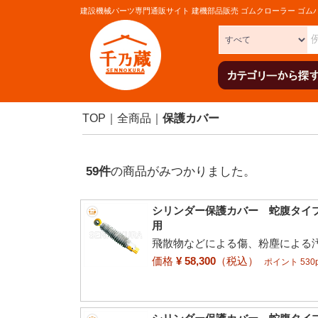
建設機械パーツ専門通販サイト 建機部品販売 ゴムクローラー ゴム
TOP
全商品
保護カバー
59
件
の商品がみつかりました。
シリンダー保護カバー 蛇腹タイプ
用
飛散物などによる傷、粉塵による
価格
¥ 58,300
（税込）
ポイント 530p