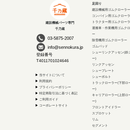
足回り
建設機械用ゴムクローラ
コンバイン用ゴムクロー
トラクター用ゴムクロー
建設機械パーツ専門
運搬車・作業機用ゴムク
千乃蔵
ー
03-5875-2007
除雪機用ゴムクローラー
ゴムパッド
info@sennokura.jp
シューリンクアッセン(鉄
登録番号
ー)
T4011701024646
リンクアッセン
シュープレート
▶
当サイトについて
シューボルト
▶
利用規約
トラックローラー(下部ロ
▶
プライバシーポリシー
ー)
▶
特定商取引法に基づく表記
キャリアローラー(上部ロ
▶
ご利用ガイド
ー)
▶
コーポレートサイト
フロントアイドラー
スプロケット
リム
セグメント