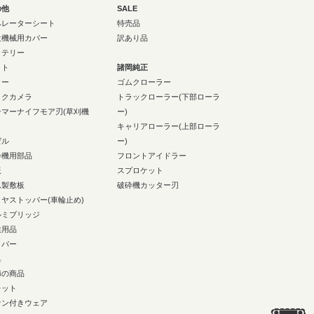
の他
SALE
ペレーターシート
特売品
設機械用カバー
訳あり品
ッテリー
イト
諸岡純正
ラー
ゴムクローラー
ックカメラ
トラックローラー(下部ローラ
ンマーナイフモア刃(草刈機
ー)
キャリアローラー(上部ローラ
ゼル
ー)
砕機用部品
フロントアイドラー
板
スプロケット
ム製敷板
破砕機カッター刃
イヤストッパー(車輪止め)
ルミブリッジ
業用品
イパー
具
節の商品
レット
ァン付きウェア